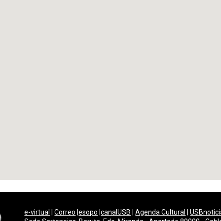
e-virtual
|
Correo
|
esopo
|
canalUSB
|
Agenda Cultural
|
USBnotici