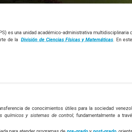
) es una unidad académico-administrativa multidisciplinaria c
rte de la
División de Ciencias Físicas y Matemáticas
. En est
ransferencia de conocimientos útiles para la sociedad venezo
os químicos y sistemas de control
; fundamentalmente a travé
ñada para atender programas de
pre-grado
y
post-grado
, orien