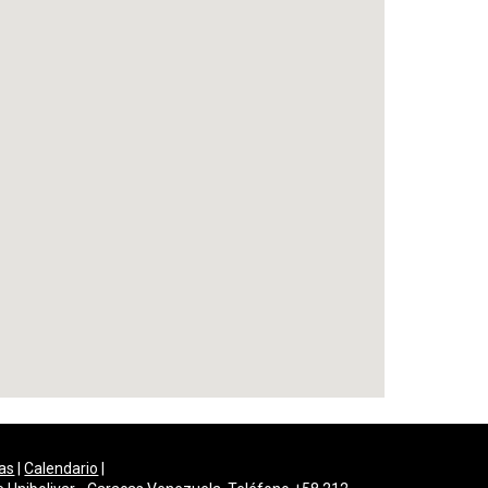
as
|
Calendario
|